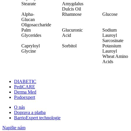
Stearate
Amygdalus
Dulcis Oil
Alpha-
Rhamnose
Glucose
Glucan
Oligosaccharide
Palm
Glucuronic
Sodium
Glycerides
Acid
Lauroyl
Sarcosinate
Capryloyl
Sorbitol
Potassium
Glycine
Lauroyl
Wheat Amino
Acids
DIABETIC
PediCARE
Derma Med
Podoexpert
O nás
Doprava a platba
BarrioExpert technologie
Napište nám