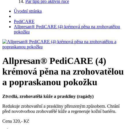
Pár tipů pro aktivní ruce
Úvodní stránka
PediCARE
Allpresan® PediCARE (4) krémová pěna na zrohovatělou
pokožku
Allpresan® PediCARE (4)
krémová pěna na zrohovatělou
a popraskanou pokožku
Ztvrdlá, zrohovatělá kůže a praskliny (ragády)
Redukuje zrohovatění a praskliny přirozeným způsobem. Chrání
před novotvorbou zrohovatělé kůže a regeneruje kožní bariéru.
Cena
320,- Kč