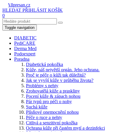
HLEDAT
PŘIHLÁSIT
KOŠÍK
0
Toggle navigation
DIABETIC
PediCARE
Derma Med
Podoexpert
Poradna
Diabetická pokožka
Kůže, náš největší orgán. Jeho ochrana.
Proč je péče o kůži tak důležitá?
Jak se vyvíjí kůže v průběhu života?
Problémy s nehty
Zrohovatělá kůže a praskliny
Pocení kůže & zápach nohou
Pár typů pro péči o nohy
Suchá kůže
Plísňové onemocnění nohou
Péče o ruce a nehty
Citlivá a senzitivní pokožka
Ochrana kůže při častém mytí a dezinfekci