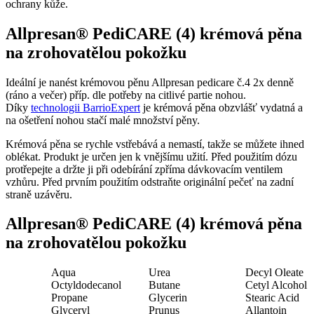
ochrany kůže.
Allpresan® PediCARE (4) krémová pěna
na zrohovatělou pokožku
Ideální je nanést krémovou pěnu Allpresan pedicare č.4 2x denně
(ráno a večer) příp. dle potřeby na citlivé partie nohou.
Díky
technologii BarrioExpert
je krémová pěna obzvlášť vydatná a
na ošetření nohou stačí malé množství pěny.
Krémová pěna se rychle vstřebává a nemastí, takže se můžete ihned
oblékat. Produkt je určen jen k vnějšímu užití. Před použitím dózu
protřepejte a držte ji při odebírání zpříma dávkovacím ventilem
vzhůru. Před prvním použitím odstraňte originální pečeť na zadní
straně uzávěru.
Allpresan® PediCARE (4) krémová pěna
na zrohovatělou pokožku
Aqua
Urea
Decyl Oleate
Octyldodecanol
Butane
Cetyl Alcohol
Propane
Glycerin
Stearic Acid
Glyceryl
Prunus
Allantoin